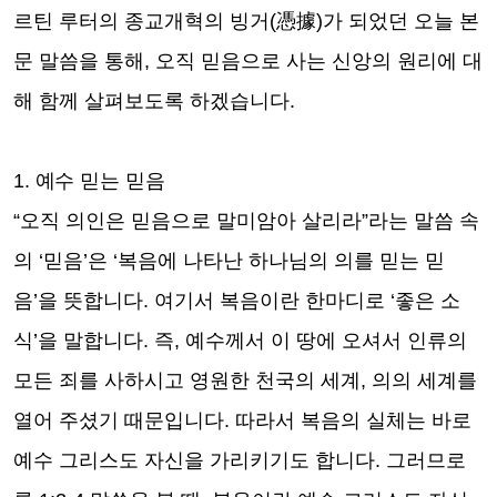
르틴 루터의 종교개혁의 빙거
(
憑據
)
가 되었던 오늘 본
문 말씀을 통해
,
오직 믿음으로 사는 신앙의 원리에 대
해 함께 살펴보도록 하겠습니다
.
1.
예수 믿는 믿음
“
오직 의인은 믿음으로 말미암아 살리라
”
라는 말씀 속
의
‘
믿음
’
은
‘
복음에 나타난 하나님의 의를 믿는 믿
음
’
을 뜻합니다
.
여기서 복음이란 한마디로
‘
좋은 소
식
’
을 말합니다
.
즉
,
예수께서 이 땅에 오셔서 인류의
모든 죄를 사하시고 영원한 천국의 세계
,
의의 세계를
열어 주셨기 때문입니다
.
따라서 복음의 실체는 바로
예수 그리스도 자신을 가리키기도 합니다
.
그러므로