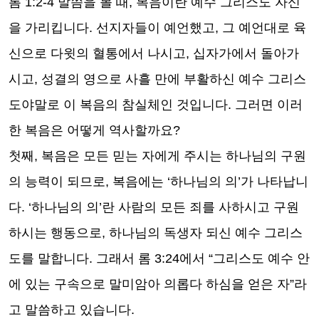
롬
1:2-4
말씀을 볼 때
,
복음이란 예수 그리스도 자신
을 가리킵니다
.
선지자들이 예언했고
,
그 예언대로 육
신으로 다윗의 혈통에서 나시고
,
십자가에서 돌아가
시고
,
성결의 영으로 사흘 만에 부활하신 예수 그리스
도야말로 이 복음의 참실체인 것입니다
.
그러면 이러
한 복음은 어떻게 역사할까요
?
첫째
,
복음은 모든 믿는 자에게 주시는 하나님의 구원
의 능력이 되므로
,
복음에는
‘
하나님의 의
’
가 나타납니
다
. ‘
하나님의 의
’
란 사람의 모든 죄를 사하시고 구원
하시는 행동으로
,
하나님의 독생자 되신 예수 그리스
도를 말합니다
.
그래서 롬
3:24
에서
“
그리스도 예수 안
에 있는 구속으로 말미암아 의롭다 하심을 얻은 자
”
라
고 말씀하고 있습니다
.