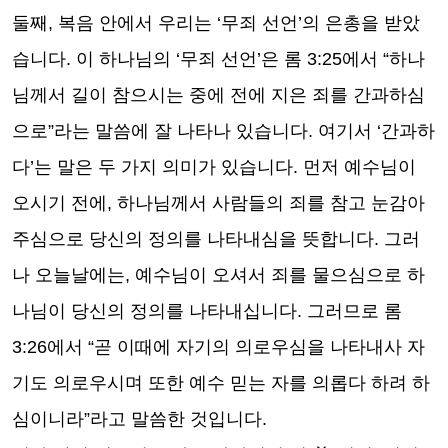
둘째
,
복음 안에서 우리는
‘
무죄 선언
’
의 은총을 받았
습니다
.
이 하나님의
‘
무죄 선언
’
은 롬
3:25
에서
“
하나
님께서 길이 참으시는 중에 전에 지은 죄를 간과하심
으로
”
라는 말씀에 잘 나타나 있습니다
.
여기서
‘
간과하
다
’
는 말은 두 가지 의미가 있습니다
.
먼저 예수님이
오시기 전에
,
하나님께서 사람들의 죄를 참고 눈감아
주심으로 당신의 정의를 나타내심을 뜻합니다
.
그러
나 오늘날에는
,
예수님이 오셔서 죄를 물으심으로 하
나님이 당신의 정의를 나타내십니다
.
그러므로 롬
3:26
에서
“
곧 이때에 자기의 의로우심을 나타내사 자
기도 의로우시며 또한 예수 믿는 자를 의롭다 하려 하
심이니라
”
라고 말씀한 것입니다
.