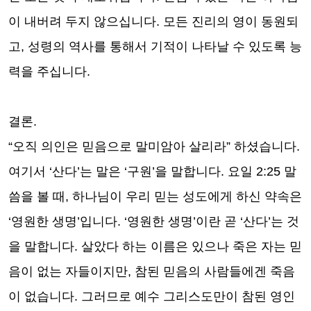
이 내버려 두지 않으십니다
.
모든 진리의 영이 동원되
고
,
성령의 역사를 통해서 기적이 나타날 수 있도록 능
력을 주십니다
.
결론
.
“
오직 의인은 믿음으로 말미암아 살리라
”
하셨습니다
.
여기서
‘
산다
’
는 말은
‘
구원
’
을 말합니다
.
요일
2:25
말
씀을 볼 때
,
하나님이 우리 믿는 성도에게 하신 약속은
‘
영원한 생명
’
입니다
. ‘
영원한 생명
’
이란 곧
‘
산다
’
는 것
을 말합니다
.
살았다 하는 이름은 있으나 죽은 자는 믿
음이 없는 자들이지만
,
참된 믿음의 사람들에겐 죽음
이 없습니다
.
그러므로 예수 그리스도만이 참된 영인