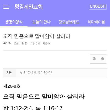
Sketchbook5, 스케치북5
Sketchbook5, 스케치북5
평강제일교회
ENGLISH
생명의양식
오늘의 만나
갓모닝브레드
테마바이블
오직 믿음으로 말미암아 살리라
관리자
조회 수
3463
추천 수
0
댓글
0
본문
합 1:12-2:4, 롬 1:16-17
제
26-8
호
오직 믿음으로 말미암아 살리라
합
1:12-2:4,
롬
1:16-17