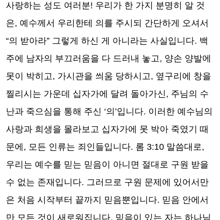
사랑하는 성도 여러분
!
우리가 한 가지 분명히 알 것
은
,
예수께서 우리한테 의를 주시되 간단하게 오셔서
“
의 받아라
”
그렇게 하신 게 아니라는 사실입니다
.
백
주에 남자의 부끄러움을 다 드러내 놓고
,
양손 양발에
못이 박히고
,
가시관을 씌움 당하시고
,
옆구리에 창을
찔리시는 가운데 십자가에 달려 돌아가신
,
주님의 수
난과 죽으심을 통해 주신
‘
의
’
입니다
.
이러한 예수님의
사랑과 희생을 몰라보고 십자가에 못 박아 죽였기 때
문에
,
모든 인류는 죄인들입니다
.
롬
3:10
말씀대로
,
우리는 예수를 믿는 믿음이 아니면 절대로 구원 받을
수 없는 존재입니다
.
그러므로 구원 문제에 있어서만
은 처음 시작부터 끝까지 믿음뿐입니다
.
믿음 안에서
만 모든 것이 새로워집니다
.
믿음이 있는 자는 하나님