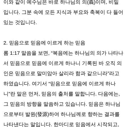
이와 같이 예수님은 바로 하나님의 의
(
義
)
이며
,
비밀
입니다
.
그분 속에 모든 지식과 부요와 축복이 다 들어
있는 것입니다
.
2.
믿음으로 믿음에 이르게 하는 믿음
롬
1:17
말씀을 보면
, “
복음에는 하나님의 의가 나타나
서 믿음으로 믿음에 이르게 하나니 기록된 바 오직 의
인은 믿음으로 말미암아 살리라 함과 같으니라
”
라고
하였습니다
.
여기서
“
믿음으로 믿음에 이르게 하나
니
”
란 말은 먼저
,
믿음의 출처를 말합니다
.
다음에는
,
그 믿음의 방향을 말씀하고 있습니다
.
믿음은 하나님
으로부터 발원
(
發源
)
하여 하나님께로 향하는 결과를
나타낸다는 말입니다
.
한마디로 믿음에서 시작되고
,