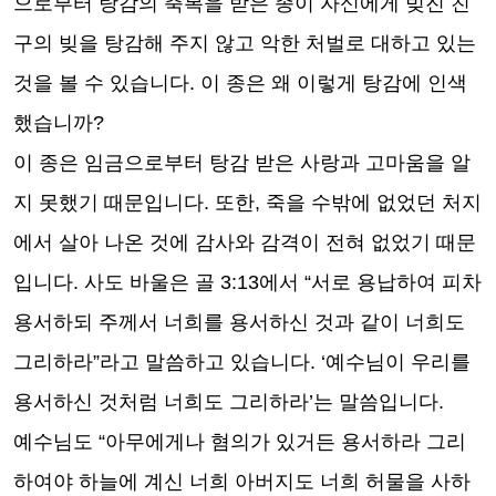
으로부터 탕감의 축복을 받은 종이 자신에게 빚진 친
구의 빚을 탕감해 주지 않고 악한 처벌로 대하고 있는
것을 볼 수 있습니다
.
이 종은 왜 이렇게 탕감에 인색
했습니까
?
이 종은 임금으로부터 탕감 받은 사랑과 고마움을 알
지 못했기 때문입니다
.
또한
,
죽을 수밖에 없었던 처지
에서 살아 나온 것에 감사와 감격이 전혀 없었기 때문
입니다
.
사도 바울은 골
3:13
에서
“
서로 용납하여 피차
용서하되 주께서 너희를 용서하신 것과 같이 너희도
그리하라
”
라고 말씀하고 있습니다
. ‘
예수님이 우리를
용서하신 것처럼 너희도 그리하라
’
는 말씀입니다
.
예수님도
“
아무에게나 혐의가 있거든 용서하라 그리
하여야 하늘에 계신 너희 아버지도 너희 허물을 사하