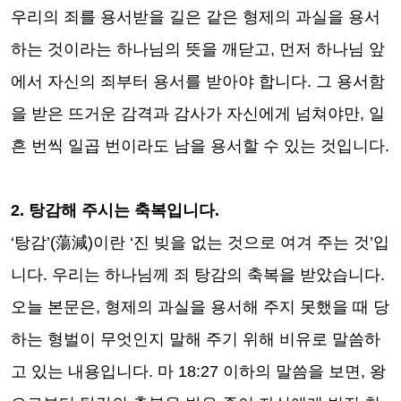
우리의 죄를 용서받을 길은 같은 형제의 과실을 용서
하는 것이라는 하나님의 뜻을 깨닫고
,
먼저 하나님 앞
에서 자신의 죄부터 용서를 받아야 합니다
.
그 용서함
을 받은 뜨거운 감격과 감사가 자신에게 넘쳐야만
,
일
흔 번씩 일곱 번이라도 남을 용서할 수 있는 것입니다
.
2.
탕감해 주시는 축복입니다
.
‘
탕감
’(
蕩減
)
이란
‘
진 빚을 없는 것으로 여겨 주는 것
’
입
니다
.
우리는 하나님께 죄 탕감의 축복을 받았습니다
.
오늘 본문은
,
형제의 과실을 용서해 주지 못했을 때 당
하는 형벌이 무엇인지 말해 주기 위해 비유로 말씀하
고 있는 내용입니다
.
마
18:27
이하의 말씀을 보면
,
왕