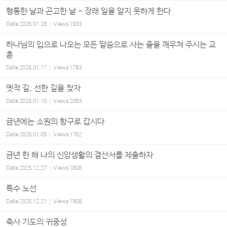
형통한 날과 곤고한 날 - 장래 일을 알지 못하게 한다
Date
2026.01.28
Views
1933
하나님의 입으로 나오는 모든 말씀으로 사는 줄을 깨우쳐 주시는 교
훈
Date
2026.01.17
Views
1783
옛적 길, 선한 길을 찾자
Date
2026.01.10
Views
2093
금년에는 소원의 항구로 갑시다
Date
2026.01.05
Views
1762
금년 한 해 나의 신앙생활의 결산서를 제출하자
Date
2025.12.27
Views
1808
특수 노선
Date
2025.12.21
Views
1908
축사 기도의 귀중성