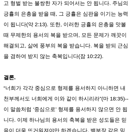
고 형벌 받는 불쌍한 자가 되어서는 안 됩니다
.
주님의
긍휼의 은총을 받을 때
,
그 긍휼은 심판을 이기는 능력
이 됩니다
(
약
2:13).
또한
,
이러한 긍휼의 은총을 맛볼
때 무제한의 용서의 복을 받으며
,
모든 문제가 깨끗이
해결되고
,
삶에 풍부의 복을 받습니다
.
복을 받되 근심
을 겸하여 받지 않는 축복입니다
(
잠
10:22).
결론
.
“
너희가 각각 중심으로 형제를 용서하지 아니하면 내
천부께서도 너희에게 이와 같이 하시리라
”(
마
18:35)--
이 말씀처럼
‘
중심으로
’
형제를 용서하지 않으면 안 됩
니다
.
이제 하나님의 용서의 축복을 받은 성도들은 믿
음이 더욱 뜨거워져야만 하겠습니다
.
백부장 같은 믿