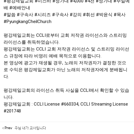
#평강제일교회
#미스바
#성가대
 #4,000 
#4천
#성가대
#주일예
배
#예배안내
#말씀
#구속사
#시리즈
#구속사
#강의
#휘선
#박윤식
#목사
#PyungkangCheilChurch
평강제일교회는 CCLI로부터 교회 저작권 라이선스와 스트리밍 
라이선스를 취득하였습니다.

평강제일교회는 CCLI 교회 저작권 라이선스 및 스트리밍 라이선
스 규정에 따라 비영리 예배 목적으로 이용합니다. 

본 영상에 광고가 재생될 경우, 노래의 저작권자가 결정한 것으
로 수익은 평강제일교회가 아닌 노래의 저작권자에게 분배됩니
다.

평강제일교회의 라이선스 취득 사실을 CCLI에서 확인할 수 있습
니다.

평강제일교회 : CCLI License 
#660334
, CCLI Streaming License 
#201748
Prev
주님 내가 교사입니다