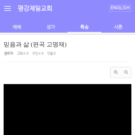
Sketchbook5, 스케치북5
Sketchbook5, 스케치북5
평강제일교회
ENGLISH
예배
성가
특송
샤론
믿음과 삶 (편곡 고명재)
관리자
조회 수
0
추천 수
0
댓글
0