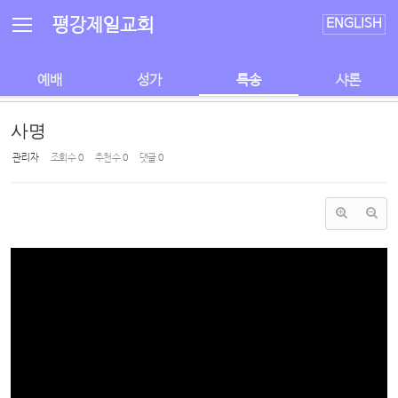
Sketchbook5, 스케치북5
Sketchbook5, 스케치북5
평강제일교회
ENGLISH
예배
성가
특송
샤론
사명
관리자
조회 수
0
추천 수
0
댓글
0