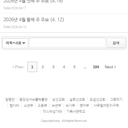
2026년 4월 셋째 주 주보 (4.19)
Date
2026.04.17
2026년 4월 둘째 주 주보 (4. 12)
Date
2026.04.10
검색
Prev
1
2
3
4
5
...
104
Next
참평안
평강성서유물박물관
남선교회
실로선교회
요셉선교회
그루터기
헵시바
소년부
초등부
유년부
유치부
영아부
사무엘어린이구역
미스바성가대
기독사관학교
Copyright 2015
All Rights Reserved.