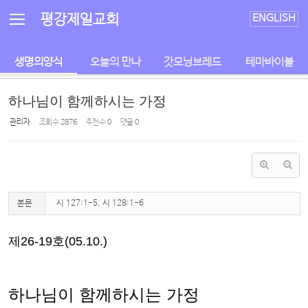
Sketchbook5, 스케치북5
Sketchbook5, 스케치북5
평강제일교회
ENGLISH
생명의양식
오늘의 만나
갓모닝브레드
테마바이블
하나님이 함께하시는 가정
관리자
조회 수
2876
추천 수
0
댓글
0
본문
시 127:1-5, 시 128:1-6
제
26-19
호
(05.10.)
하나님이 함께하시는 가정