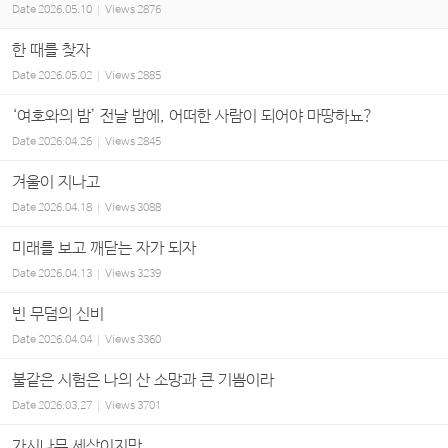
Date
2026.05.10
Views
2876
한 때를 찾자
Date
2026.05.02
Views
2885
‘여호와의 밤’ 전날 밤에, 어떠한 사람이 되어야 마땅하뇨?
Date
2026.04.26
Views
2845
겨울이 지나고
Date
2026.04.18
Views
3088
미래를 보고 깨닫는 자가 되자
Date
2026.04.13
Views
3239
빈 무덤의 신비
Date
2026.04.04
Views
3360
불같은 시험은 나의 산 소망과 큰 기쁨이라
Date
2026.03.27
Views
3701
가시나무 세상이지만