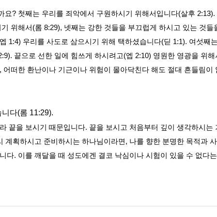
까요
?
첫째는 우리를 죄악에서 구원하시기 위해서입니다
(
살후
2:13).
시기 위해서
(
롬
8:29),
넷째는 강한 것들을 부끄럽게 하시고 있는 것
엡
1:4)
우리를 사도로 삼으시기 위해 택하셨습니다
(
딛
1:1).
여섯째는
2:9).
끝으로 선한 일에 힘쓰게 하시려고
(
엡
2:10)
영원한 영광을 위해
,
어떠한 환난이나 기근이나 위험이 몰아닥친다 해도 절대 흔들림이
습니다
(
롬
11:29).
니라 끝을 보시기 때문입니다
.
끝을 보시고 처음부터 깊이 생각하시는
미리 계획하시고 준비하시는 하나님이라면
,
나를 향한 분명한 목적과 
습니다
.
이를 깨달을 때 성도에겐 결코 낙심이나 시험이 있을 수 없다