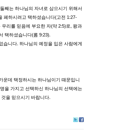
둘째는 하나님의 자녀로 삼으시기 위해서
들을 폐하시려고 택하셨습니다
(
고전
1:27-
 우리를 믿음에 부요한 자
(
약
2:5)
로
,
왕과
서 택하셨습니다
(
롬
9:23).
 없습니다
.
하나님의 예정을 입은 사람에게
 가운데 택정하시는 하나님이기 때문입니
사명을 가지고 선택하신 하나님의 선택에는
는 것을 믿으시기 바랍니다
.
Tw
Fa
itte
ce
r
bo