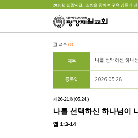
2026년 신앙지표 :
열방을 향하여 구속 경륜의 깃발을 높이 
글 수
900
나를 선택하신 하나님
제목
2026.05.28
등록일
제
26-21
호
(05.24.)
나를 선택하신 하나님이 
엡
1:3-14