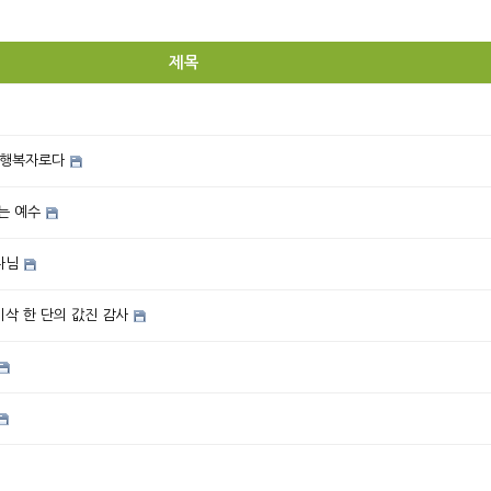
제목
 행복자로다
는 예수
나님
이삭 한 단의 값진 감사