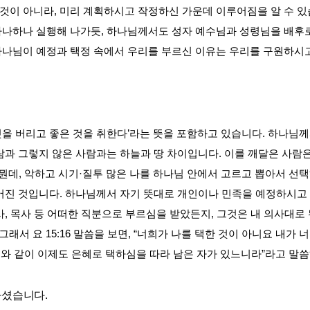
 것이 아니라
,
미리 계획하시고 작정하신 가운데 이루어짐을 알 수 
하나하나 실행해 나가듯
,
하나님께서도 성자 예수님과 성령님을 배후로
하나님이 예정과 택정 속에서 우리를 부르신 이유는 우리를 구원하시
것을 버리고 좋은 것을 취한다
’
라는 뜻을 포함하고 있습니다
.
하나님께
람과 그렇지 않은 사람과는 하늘과 땅 차이입니다
.
이를 깨달은 사람
 뭔데
,
악하고 시기
·
질투 많은 나를 하나님 안에서 고르고 뽑아서 선
루어진 것입니다
.
하나님께서 자기 뜻대로 개인이나 민족을 예정하시고
사
,
목사 등 어떠한 직분으로 부르심을 받았든지
,
그것은 내 의사대로
그래서 요
15:16
말씀을 보면
, “
너희가 나를 택한 것이 아니요 내가 
와 같이 이제도 은혜로 택하심을 따라 남은 자가 있느니라
”
라고 말
하셨습니다
.