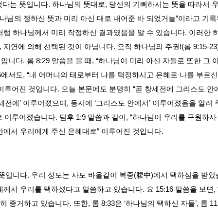
했다는 뜻입니다
.
하나님의 뜻대로
,
당신의 기뻐하시는 뜻을 따라서 
나님의 정하신 뜻과 미리 아신 대로 내어준 바 되었거늘
”
이라고 기록
처럼 하나님께서 미리 작정하신 결과였음을 알 수 있습니다
.
이러한 
,
지연에 의해 선택된 것이 아닙니다
.
오직 하나님의 주권
!(
롬
9:15-23
건입니다
.
롬
8:29
말씀을 볼 때
, “
하나님이 미리 아신 자들로 또한 그 
5
에서도
, “
내 어머니의 태로부터 나를 택정하시고 은혜로 나를 부르신
이루어진 것입니다
.
오늘 본문에도 분명히
“
곧 창세전에 그리스도 안
세전에
’
이루어졌으며
,
동시에
‘
그리스도 안에서
’
이루어졌음을 알려 
로 이루어졌습니다
.
딤후
1:9
말씀과 같이
, “
하나님이 우리를 구원하사
 안에서 우리에게 주신 은혜대로
”
이루어진 것입니다
.
 뜻입니다
.
우리 성도는 사도 바울같이 복중
(
腹中
)
에서 택하심을 받
혜께서 우리를 택하셨다고 말씀하고 있습니다
.
요
15:16
말씀을 보면
, 
명히 증거하고 있습니다
.
또한
,
롬
8:33
은
‘
하나님의 택하신 자들
’,
롬
11