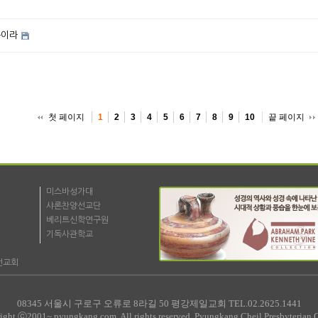
쁨이라
첫 페이지
끝 페이지
1
2
3
4
5
6
7
8
9
10
미스바성가대
샤론찬양선교단
베리트신학연구원
기독사관학교
선교회
08345 서울시 구로구 오류로 8라길 50 평강제일교회 TEL.02.2625.1441
ight ⓒ2001~ pyungkang.com. All rights reserved. Pyungkang Cheil Presbyterian 