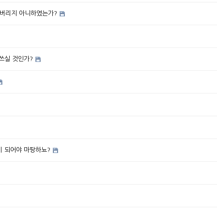
어버리지 아니하였는가?
쓰실 것인가?
람이 되어야 마땅하뇨?