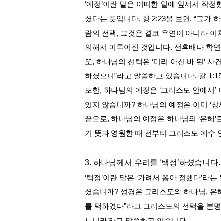
‘
예정
’
이란 말은 어떠한 일에 앞서서 작정
셨다는 뜻입니다
.
행
2:23
을 보면
, “
그가 하
람의 선택
,
그것은 결코 우연이 아니라 이
의해서 이루어진 것입니다
.
선후배나 학연
또
,
하나님의 선택은
‘
미리 아신 바 된
’
사
하셨으니
”
라고 말씀하고 있습니다
.
갈
1:1
또한
,
하나님의 예정은
‘
그리스도 안에서
’
있지 않습니까
?
하나님의 예정은 이미
‘
창
끝으로
,
하나님의 예정은 하나님의
‘
은혜
’
기 뜻과 영원한 때 전부터 그리스도 예수
3.
하나님께서 우리를
‘
택정
’
하셨습니다
.
‘
택정
’
이란 말은
‘
가려서 뽑아 정했다
’
라는
셨습니까
?
성경은 그리스도와 하나님
,
은
를 택하였다
”
라고 그리스도의 선택을 분
느니라
’
라고 말씀하고 있습니다
.