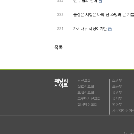
883
빈 무덤의 신비
882
불같은 시험은 나의 산 소망과 큰 기
881
가시나무 세상이지만
목록
패밀리
남선교회
소년부
사이트
실로선교회
초등부
요셉선교회
유년부
그루터기선교회
유치부
헵시바선교회
영아부
사무엘어린이
Copyr