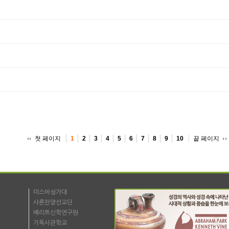
첫 페이지
끝 페이지
1
2
3
4
5
6
7
8
9
10
미스바성가대
샤론찬양선교단
베리트신학연구원
기독사관학교