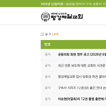
2026년 신앙지표 :
열방을 향하여 구속 경륜의 깃발을 높이 
글 수
2,078
번호
공지
공동의회 회원 명부 공고 (2026년 6
공지
최근 언론 보도에 대한 교회의 사과문
공지
평강제일교회 임시 당회장 파견 결의
공지
구속사 시리즈 12권(상) 출간 안내
공지
이승현(이탈측)의 12권 불법 출판에 