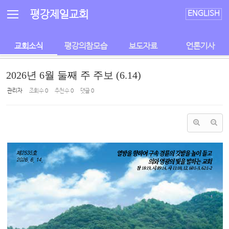
Sketchbook5, 스케치북5
Sketchbook5, 스케치북5
평강제일교회
ENGLISH
교회소식
평강의참모습
보도자료
언론기사
2026년 6월 둘째 주 주보 (6.14)
관리자
조회 수
0
추천 수
0
댓글
0