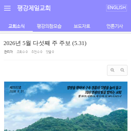
Sketchbook5, 스케치북5
Sketchbook5, 스케치북5
평강제일교회
ENGLISH
교회소식
평강의참모습
보도자료
언론기사
2026년 5월 다섯째 주 주보 (5.31)
관리자
조회 수
0
추천 수
0
댓글
0