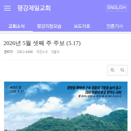
Sketchbook5, 스케치북5
Sketchbook5, 스케치북5
평강제일교회
ENGLISH
교회소식
평강의참모습
보도자료
언론기사
2026년 5월 셋째 주 주보 (5.17)
관리자
조회 수
6496
추천 수
0
댓글
0