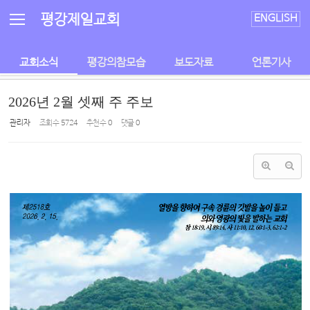
Sketchbook5, 스케치북5
Sketchbook5, 스케치북5
평강제일교회
ENGLISH
교회소식
평강의참모습
보도자료
언론기사
2026년 2월 셋째 주 주보
관리자
조회 수
5724
추천 수
0
댓글
0