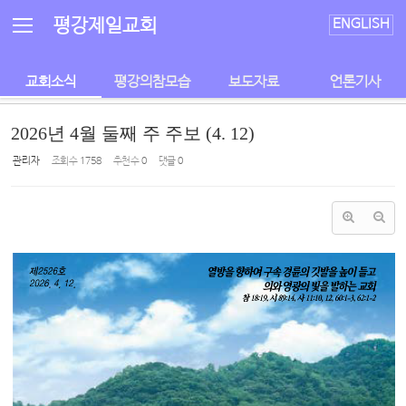
Sketchbook5, 스케치북5
Sketchbook5, 스케치북5
평강제일교회
ENGLISH
교회소식
평강의참모습
보도자료
언론기사
2026년 4월 둘째 주 주보 (4. 12)
관리자
조회 수
1758
추천 수
0
댓글
0