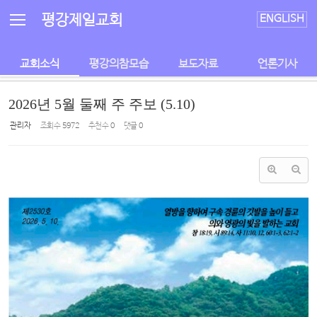
Sketchbook5, 스케치북5
Sketchbook5, 스케치북5
평강제일교회
ENGLISH
교회소식
평강의참모습
보도자료
언론기사
2026년 5월 둘째 주 주보 (5.10)
관리자
조회 수
5972
추천 수
0
댓글
0